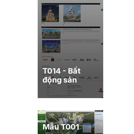
T014 - Bất
động sản
Mẫu T001