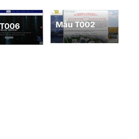
Mẫu T002
 T006