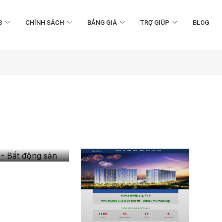
B
CHÍNH SÁCH
BẢNG GIÁ
TRỢ GIÚP
BLOG
- Bất
 sản