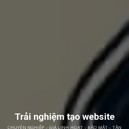
Trải nghiệm tạo website
CHUYÊN NGHIỆP - GIÁ LINH HOẠT - BẢO MẬT - TẬN