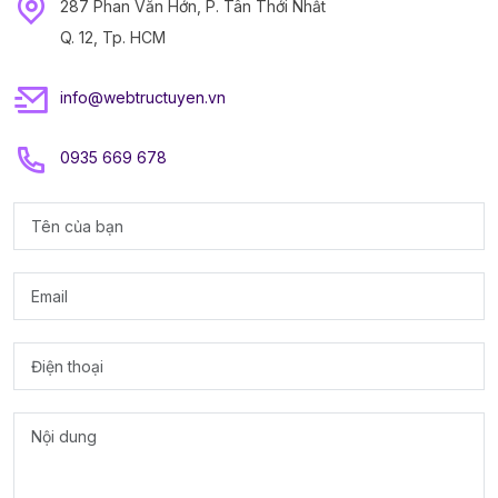
287 Phan Văn Hớn, P. Tân Thới Nhất
Q. 12, Tp. HCM
info@webtructuyen.vn
0935 669 678