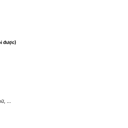
i được)
hữ, …