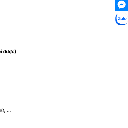
i được)
hữ, …