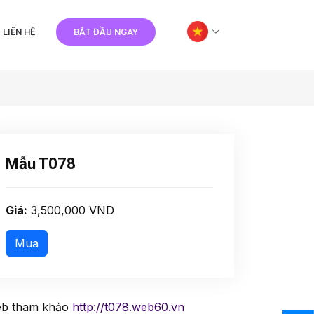
LIÊN HỆ
BẮT ĐẦU NGAY
Mẫu T078
Giá:
3,500,000 VND
b tham khảo
http://t078.web60.vn