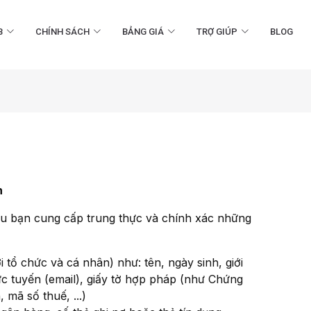
B
CHÍNH SÁCH
BẢNG GIÁ
TRỢ GIÚP
BLOG
n
ầu bạn cung cấp trung thực và chính xác những
i tổ chức và cá nhân) như: tên, ngày sinh, giới
 trực tuyến (email), giấy tờ hợp pháp (như Chứng
mã số thuế, ...)