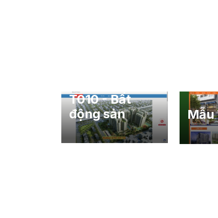
T010 - Bất
động sản
Mẫu