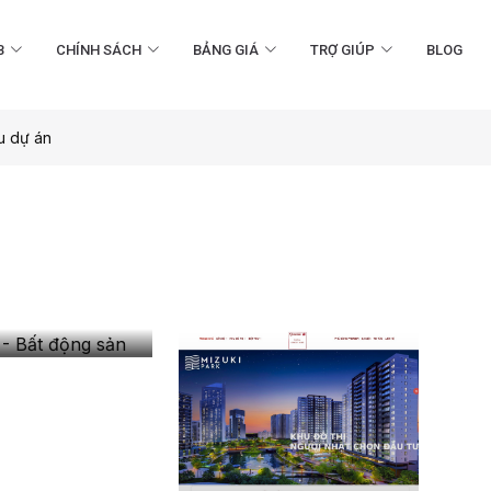
B
CHÍNH SÁCH
BẢNG GIÁ
TRỢ GIÚP
BLOG
u dự án
- Bất
 sản