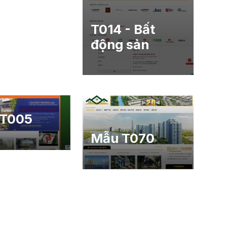
T014 - Bất
động sản
 T005
Mẫu T070