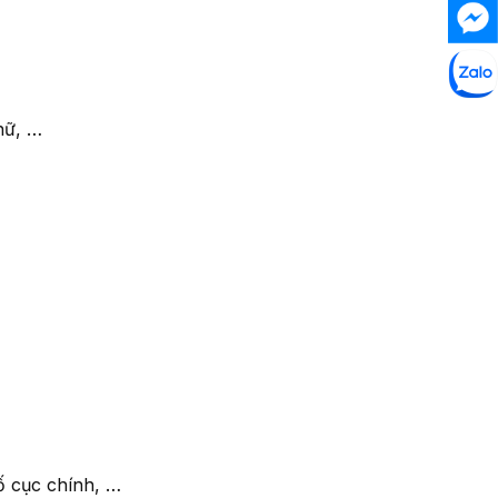
hữ, …
́ cục chính, …