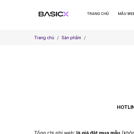
TRANG CHỦ
MẪU WE
Trang chủ
Sản phẩm
HOTLIN
Tổng chi phí web:
là giá đặt mua mẫu
(không