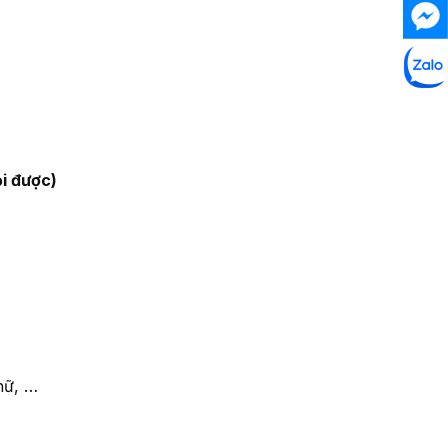
i được)
hữ, …