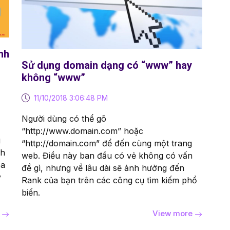
nh
Sử dụng domain dạng có “www” hay
không “www”
11/10/2018 3:06:48 PM
Người dùng có thể gõ
“http://www.domain.com” hoặc
g
“http://domain.com” để đến cùng một trang
nh
web. Điều này ban đầu có vẻ không có vấn
oa
đề gì, nhưng về lâu dài sẽ ảnh hưởng đến
y
Rank của bạn trên các công cụ tìm kiếm phổ
biến.
e
View more