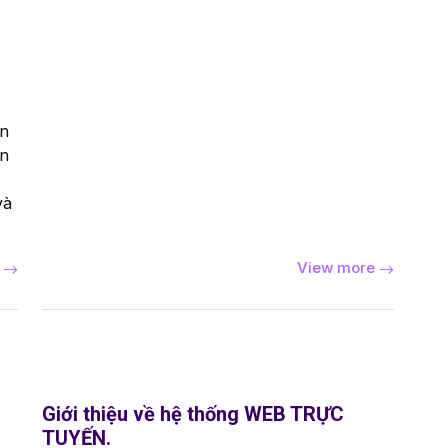
ện
ản
và
e
View more
Giới thiệu về hệ thống WEB TRỰC
TUYẾN.