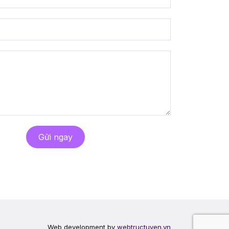
Gửi ngay
Web development by
webtructuyen.vn