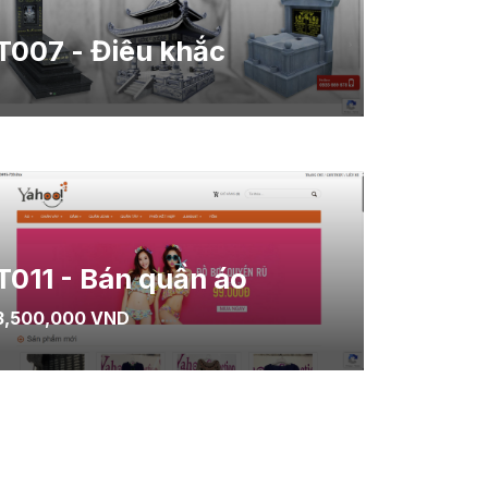
T007 - Điêu khắc
T011 - Bán quần áo
3,500,000 VND