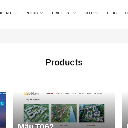
MPLATE
POLICY
PRICE LIST
HELP
BLOG
C
Products
Mẫu T062