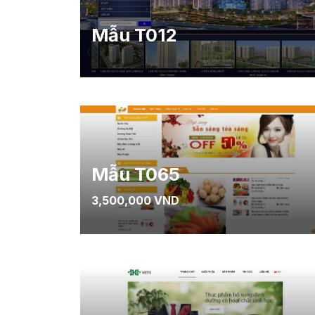
Mẫu T012
Mẫu T065
3,500,000 VND